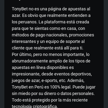
TonyBet
no es una página de apuestas al
azar. Es obvio que realmente entienden a
los peruanos. La plataforma está creada
para que te sientas como en casa, con
métodos de pago nacionales, promociones
interesantes y un equipo de soporte al
cliente que realmente está allí para ti.
Por último, pero no menos importante, lo
abrumadoramente amplio de los tipos de
apuestas en línea disponibles es
impresionante, desde eventos deportivos,
juegos de azar, e-sports, etc. Además,
TonyBet en Perú es 100% legal. Puede jugar
sin miedo por su dinero o datos personales.
Todo está protegido por la más reciente
tecnología criptográfica.