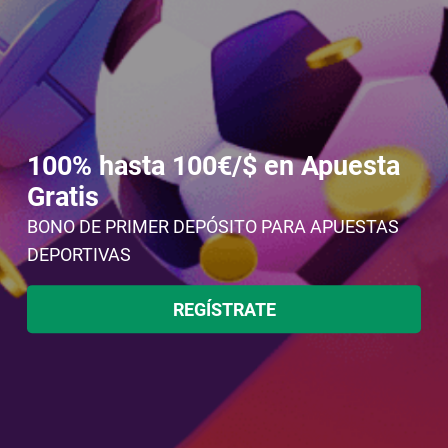
100% hasta 100€/$ en Apuesta
Gratis
BONO DE PRIMER DEPÓSITO PARA APUESTAS
DEPORTIVAS
REGÍSTRATE