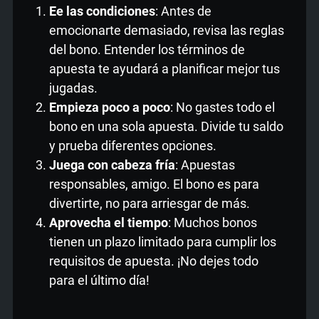
Ee las condiciones
: Antes de
emocionarte demasiado, revisa las reglas
del bono. Entender los términos de
apuesta te ayudará a planificar mejor tus
jugadas.
Empieza poco a poco
: No gastes todo el
bono en una sola apuesta. Divide tu saldo
y prueba diferentes opciones.
Juega con cabeza fría
: Apuestas
responsables, amigo. El bono es para
divertirte, no para arriesgar de más.
Aprovecha el tiempo
: Muchos bonos
tienen un plazo limitado para cumplir los
requisitos de apuesta. ¡No dejes todo
para el último día!