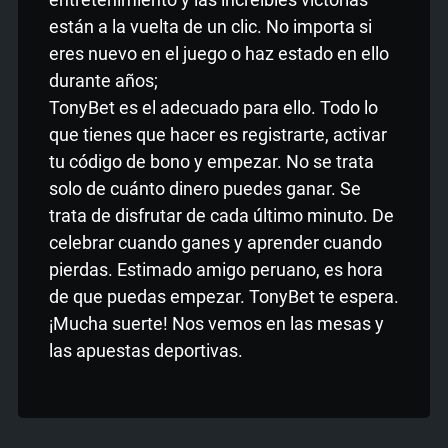
están a la vuelta de un clic. No importa si
eres nuevo en el juego o haz estado en ello
durante años;
TonyBet es el adecuado para ello. Todo lo
que tienes que hacer es registrarte, activar
tu código de bono y empezar. No se trata
solo de cuánto dinero puedes ganar. Se
trata de disfrutar de cada último minuto. De
celebrar cuando ganes y aprender cuando
pierdas. Estimado amigo peruano, es hora
de que puedas empezar. TonyBet te espera.
¡Mucha suerte! Nos vemos en las mesas y
las apuestas deportivas.