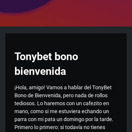
Tonybet bono
bienvenida
¡Hola, amigo! Vamos a hablar del
TonyBet
Bono de Bienvenida, pero nada de rollos
tediosos. Lo haremos con un cafezito en
mano, como si me estuviera echando un
parra con mi pata un domingo por la tarde.
Primero lo primero: si todavía no tienes