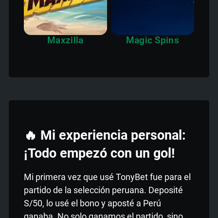
Maxzilla
Magic Spins
In
🔥 Mi experiencia personal:
¡Todo empezó con un gol!
Mi primera vez que usé TonyBet fue para el
partido de la selección peruana. Deposité
S/50, lo usé el bono y aposté a Perú
ganaba. No solo ganamos el partido, sino