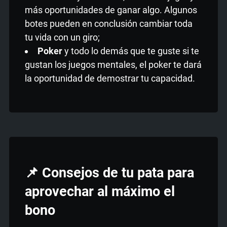
más oportunidades de ganar algo. Algunos
botes pueden en conclusión cambiar toda
tu vida con un giro;
Poker
y todo lo demás que te guste si te
gustan los juegos mentales, el poker te dará
la oportunidad de demostrar tu capacidad.
📌 Consejos de tu pata para
aprovechar al máximo el
bono