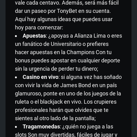
vale cada centavo. Además, será más fácil
dar un paseo por TonyBet en su cuenta.
Aquí hay algunas ideas que puedes usar
hoy para comenzar:
Apuestas
: ¿apoyas a Alianza Lima o eres
un fanático de Universitario o prefieres
hacer apuestas en la Champions Con tu
bonus puedes apostar en cualquier deporte
sin la urgencia de perder tu dinero;
Casino en vivo
: si alguna vez has soñado
con vivir la vida de James Bond en un país
glamuroso, ponte en uno de los juegos de la
ruleta o el blackjack en vivo. Los crupieres
profesionales harán que olvides que te
sientes al otro lado de la pantalla;
Tragamonedas
: ¿quién no juega a las
slots Son muy divertidas, fáciles de jugar y